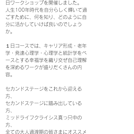
日ワークショップを開催しました。
人生100年時代を自分らしく輝いて過
ごすために、何を知り、どのように自
分に活かしていけば良いのでしょう
か。
１日コースでは、キャリア形成・老年
学・発達心理学・心理学と統計学をベ
ースとする幸福学を織り交ぜ自己理解
を深めるワークが盛りだくさんの内
容。
セカンドステージをこれから迎える
方、
セカンドステージに踏み出している
方、
ミッドライフクライシス真っ只中の
方、
全ての大人過渡期の皆さまにオススメ