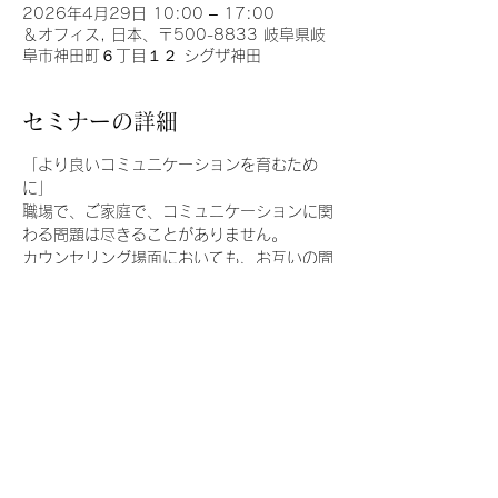
2026年4月29日 10:00 – 17:00
＆オフィス, 日本、〒500-8833 岐阜県岐
阜市神田町６丁目１２ シグザ神田
セミナーの詳細
「より良いコミュニケーションを育むため
に」
職場で、ご家庭で、コミュニケーションに関
わる問題は尽きることがありません。
カウンセリング場面においても、お互いの間
に良好なコミュニケーションが存在すること
は必須ですね。
当講座では、交流分析の考え方をもとに、コ
ミュニケーションの基礎から実践まで、実際
にご活用いただける内容を学びます。
初めての方も安心してご参加ください。
2026/4/29（水）