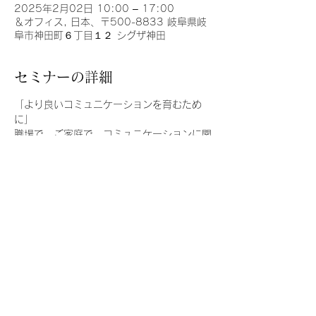
2025年2月02日 10:00 – 17:00
＆オフィス, 日本、〒500-8833 岐阜県岐
阜市神田町６丁目１２ シグザ神田
セミナーの詳細
「より良いコミュニケーションを育むため
に」
職場で、ご家庭で、コミュニケーションに関
わる問題は尽きることがありません。
カウンセリング場面においても、お互いの間
に良好なコミュニケーションが存在すること
は必須ですね。
当講座では、交流分析の考え方をもとに、コ
ミュニケーションの基礎から実践まで、実際
にご活用いただける内容を学びます。
初めての方も安心してご参加ください。
【全３回】2025/2/2（日）
続きを読む >>