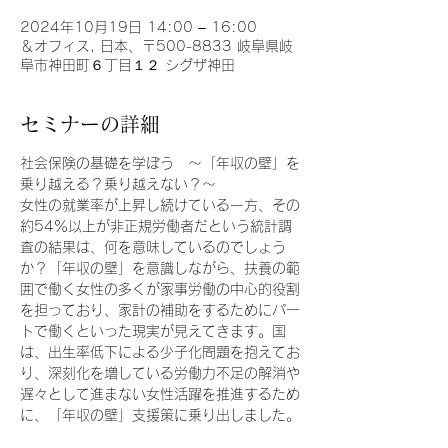
2024年10月19日 14:00 – 16:00
＆オフィス, 日本、〒500-8833 岐阜県岐
阜市神田町６丁目１２ シグザ神田
セミナーの詳細
社会保険の基礎を学ぼう　〜「年収の壁」を
乗り越える？乗り越えない？～
女性の就業率が上昇し続けている一方、その
約54％以上が非正規労働者だという統計調
査の結果は、何を意味しているのでしょう
か？「年収の壁」を意識しながら、扶養の範
囲で働く女性の多くが家事労働の中心的役割
を担っており、家計の補助をするためにパー
トで働くといった現実が見えてきます。国
は、出生率低下による少子化問題を抱えてお
り、深刻化を増している労働力不足の解消や
遅々として進まない女性活躍を推進するため
に、「年収の壁」支援策に乗り出しました。
このセミナーでは、まずグラフと統計調査を